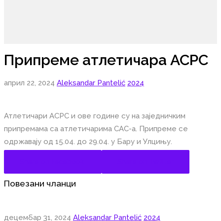
Припреме атлетичара АСРС
април 22, 2024
Aleksandar Pantelić
2024
Атлетичари АСРС и ове године су на заједничким
припремама са атлетичарима САС-а. Припреме се
одржавају од 15.04. до 29.04. у Бару и Улцињу.
Share on Facebook
Share on Twitter
Повезани чланци
децембар 31, 2024
Aleksandar Pantelić
2024