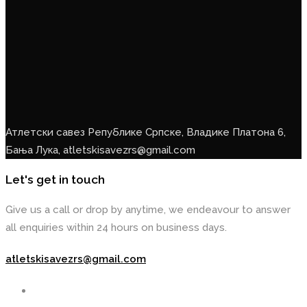
Атлетски савез Републике Српске, Владике Платона 6,
Бања Лука, atletskisavezrs@gmail.com
Let's get in touch
Give us a call or drop by anytime, we endeavour to answer
all enquiries within 24 hours on business days.
atletskisavezrs@gmail.com