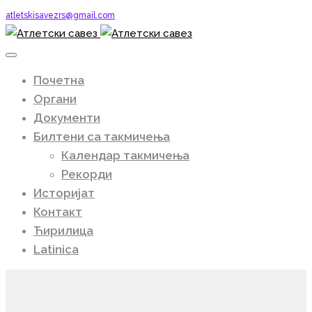
atletskisavezrs@gmail.com
Почетна
Органи
Документи
Билтени са такмичења
Календар такмичења
Рекорди
Историјат
Контакт
Ћирилица
Latinica