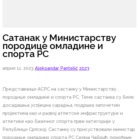
Сатанак у Министарству
породице омладине и
спорта РС
април 11, 2023
Aleksandar Pantelić
2023
Представници АСРС на састанку у Министарству ,
породице омладине и спорта РС. Теме састанка су биле
досадашња успјешна сарадња, подршка започетим
пројектима као и развој атлетске инфраструктуре и
атлетике као базичног спорта прве категорије у
Републици Српској. Састанку су присуствовали министар
породице омладинр спорта РС Селма Чабрић, помоћник