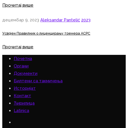
Прочитај више
децембар 9, 2023
Aleksandar Pantelić
2023
Усвојен Правилник о лиценцирању тренера АСРС
Прочитај више
Почетна
Органи
Документи
Билтени са такмичења
Историјат
Контакт
Ћирилица
Latinica