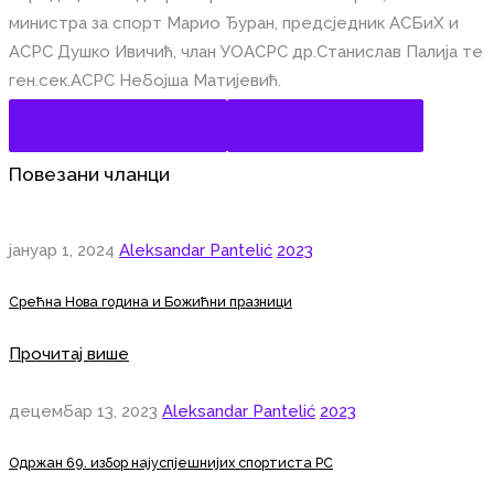
министра за спорт Марио Ђуран, предсједник АСБиХ и
АСРС Душко Ивичић, члан УОАСРС др.Станислав Палија те
ген.сек.АСРС Небојша Матијевић.
Share on Facebook
Share on Twitter
Повезани чланци
јануар 1, 2024
Aleksandar Pantelić
2023
Срећна Нова година и Божићни празници
Прочитај више
децембар 13, 2023
Aleksandar Pantelić
2023
Одржан 69. избор најуспјешнијих спортиста РС