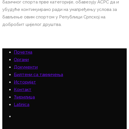
базичног спорта прве категорије, обавезују АСРС да и
убудуће континуирано ради на унапређењу услова за
бављење овим спортом у Републици Српској на
добробит цијелог друштва.
Почетна
Органи
Документи
Билтени са такмичења
Историјат
Контакт
Ћирилица
Latinica