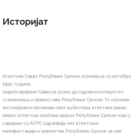
Историјат
Атлетски Савез Републике Српске основан је 10.октобра
1992. године.
Цијело вријеме Савез је успио да одржи континуитет
утакмичења и првенстава Републике Српске. Уз огроман
ентузијазам и ангажман свих љубитеља атлетике данас
имамо атлетске клубове широм Републике Српске који у
сарадњи са АСРС одржавају низ атлетских
манифестација и првенства Републике Српске за све