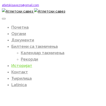
atletskisavezrs@gmail.com
Почетна
Органи
Документи
Билтени са такмичења
Календар такмичења
Рекорди
Историјат
Контакт
Ћирилица
Latinica