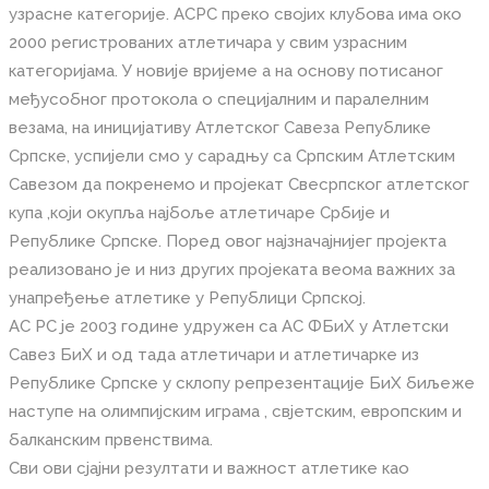
узрасне категорије. АСРС преко својих клубова има око
2000 регистрованих атлетичара у свим узрасним
категоријама. У новије вријеме а на основу потисаног
међусобног протокола о специјалним и паралелним
везама, на иницијативу Атлетског Савеза Републике
Српске, успијели смо у сарадњу са Српским Атлетским
Савезом да покренемо и пројекат Свесрпског атлетског
купа ,који окупља најбоље атлетичаре Србије и
Републике Српске. Поред овог најзначајнијег пројекта
реализовано је и низ других пројеката веома важних за
унапређење атлетике у Републици Српској.
АС РС је 2003 године удружен са АС ФБиХ у Атлетски
Савез БиХ и од тада атлетичари и атлетичарке из
Републике Српске у склопу репрезентације БиХ биљеже
наступе на олимпијским играма , свјетским, европским и
балканским првенствима.
Сви ови сјајни резултати и важност атлетике као