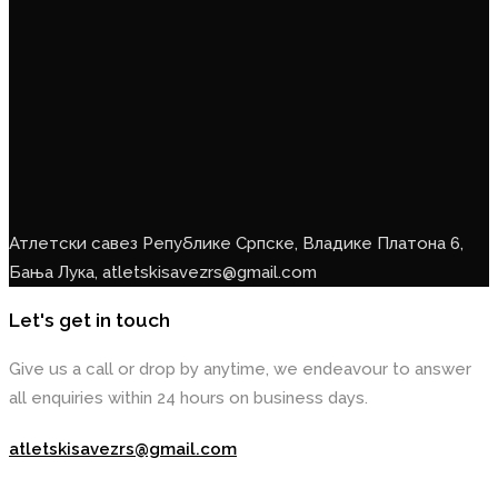
Атлетски савез Републике Српске, Владике Платона 6,
Бања Лука, atletskisavezrs@gmail.com
Let's get in touch
Give us a call or drop by anytime, we endeavour to answer
all enquiries within 24 hours on business days.
atletskisavezrs@gmail.com