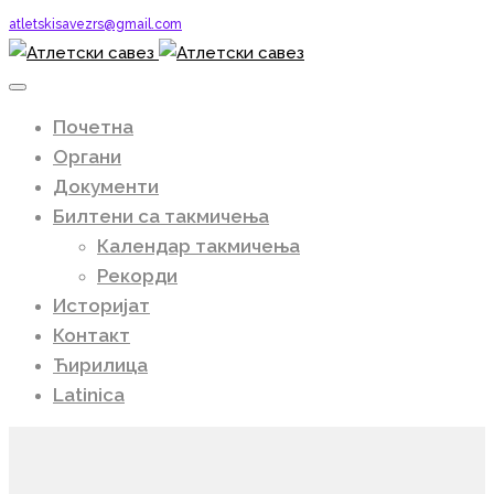
atletskisavezrs@gmail.com
Почетна
Органи
Документи
Билтени са такмичења
Календар такмичења
Рекорди
Историјат
Контакт
Ћирилица
Latinica