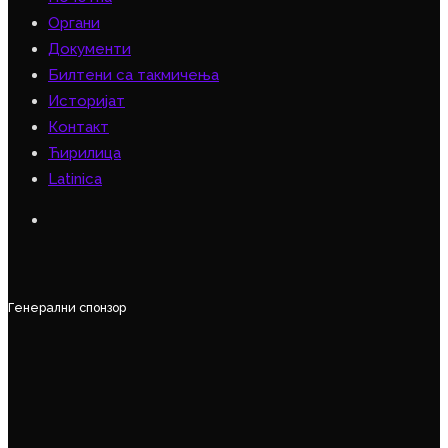
Органи
Документи
Билтени са такмичења
Историјат
Контакт
Ћирилица
Latinica
Генерални спонзор