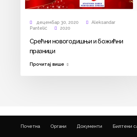
децембар 30, 2020
Aleksandar
Pantelić
2020
Срећни новогодишњи и божићни
празници
Прочитај више
Почетна
Органи
Документи
Билтени с