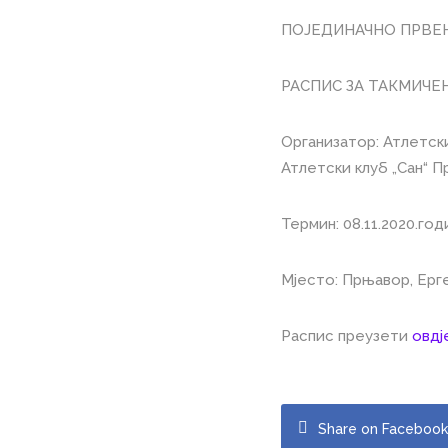
ПОЈЕДИНАЧНО ПРВЕН
РАСПИС ЗА ТАКМИЧЕ
Организатор: Атлетск
Атлетски клуб „Сан“ 
Термин: 08.11.2020.год
Мјесто: Прњавор, Ерге
Распис преузети
овдј
Share on Faceboo