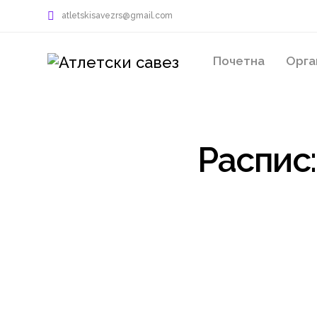
atletskisavezrs@gmail.com
Почетна
Орга
Распис