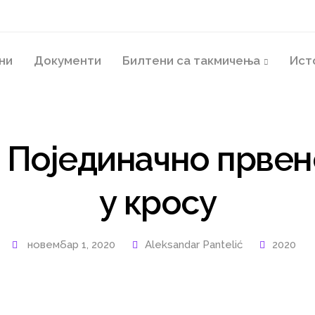
ни
Документи
Билтени са такмичења
Ист
: Појединачно првен
у кросу
новембар 1, 2020
Aleksandar Pantelić
2020