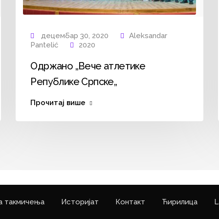
децембар 30, 2020
Aleksandar
Pantelić
2020
Одржано „Вече атлетике
Републике Српске„
Прочитај више
а такмичења
Историјат
Контакт
Ћирилица
L