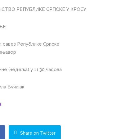
СТВО РЕПУБЛИКЕ СРПСКЕ У КРОСУ
ЊЕ
и савез Републике Српске
Прњавор
ине (недеља) у 11.30 часова
ла Вучијак
е
.
k
Share on Twitter