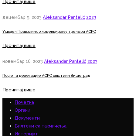
Прочитај више
децембар 9, 2023
Aleksandar Pantelić
2023
Усвојен Правилник о лиценцирању тренера АСРС
Прочитај више
новембар 16, 2023
Aleksandar Pantelić
2023
Посјета делегације АСРС општини Вишеград
Прочитај више
Почетна
Органи
Документи
Билтени са такмичења
Историјат