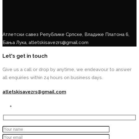
Атлетски савез Републике Српске, Владике Платона 6,
Бања Лука, atletskisavezrs@gmail.com
Let's get in touch
Give us a call or drop by anytime, we endeavour to answer
all enquiries within 24 hours on business days.
atletskisavezrs@gmail.com