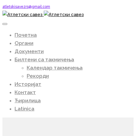
atletskisavezrs@gmail.com
Почетна
Органи
Документи
Билтени са такмичења
Календар такмичења
Рекорди
Историјат
Контакт
Ћирилица
Latinica