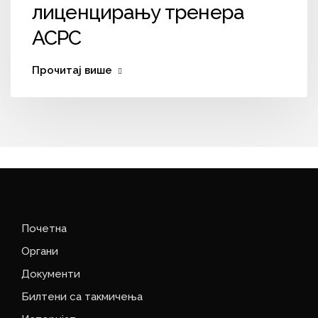
лиценцирању тренера
АСРС
Прочитај више
Почетна
Органи
Документи
Билтени са такмичења