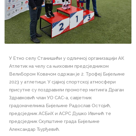
У Етно селу Станишићи у одличној организацији АК
Атлетик на челу са њиховим предсједником
Велибором Ковачом одржан је 2. Трофеј Бијељине
2023 у атлетици. У сјајној спортској атмосфери
присутне су поздравили промотер митинга Драган
Здравковић члан УО САС-а, савјетник
градоначелника Бијељине Радослав Остојић,
предсједник АСБиХ и АСРС Душко Ивичић те
предсједник Скупштине града Бијељине
Александар Ђурђевић.