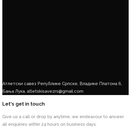
Атлетски савез Републике Српске, Владике Платона 6,
Бања Лука, atletskisavezrs@gmail.com
Let's get in touch
Give us a call or drop by anytime, we endeavour to answer
all enquiries within 24 hours on business days.