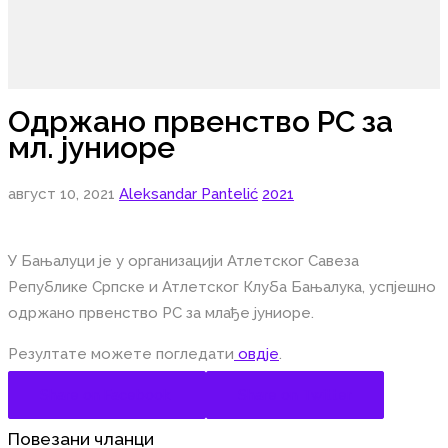
Одржано првенство РС за
мл. јуниоре
август 10, 2021
Aleksandar Pantelić
2021
У Бањалуци је у организацији Атлетског Савеза
Републике Српске и Атлетског Клуба Бањалука, успјешно
одржано првенство РС за млађе јуниоре.
Резултате можете погледати
овдје
.
Share on Facebook
Share on Twitter
Повезани чланци