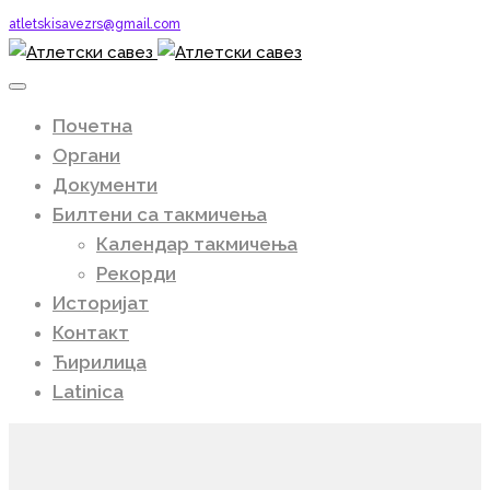
atletskisavezrs@gmail.com
Почетна
Органи
Документи
Билтени са такмичења
Календар такмичења
Рекорди
Историјат
Контакт
Ћирилица
Latinica