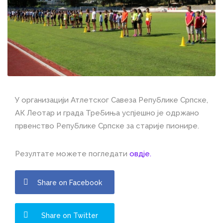
У организацији Атлетског Савеза Републике Српске,
АК Леотар и града Требиња успјешно је одржано
првенство Републике Српске за старије пионире.
Резултате можете погледати
овдје.
Share on Facebook
Share on Twitter