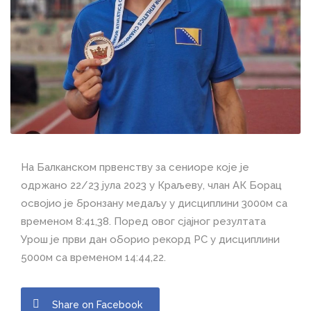
На Балканском првенству за сениоре које је
одржано 22/23 јула 2023 у Краљеву, члан АК Борац
освојио је бронзану медаљу у дисциплини 3000м са
временом 8:41,38. Поред овог сјајног резултата
Урош је први дан оборио рекорд РС у дисциплини
5000м са временом 14:44,22.
Share on Facebook