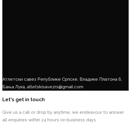
Атлетски савез Републике Српске, Владике Платона 6,
Бања Лука, atletskisavezrs@gmail.com
Let's get in touch
Give us a call or drop by anytime, we endeavour to answer
all enquiries within 24 hours on business days.