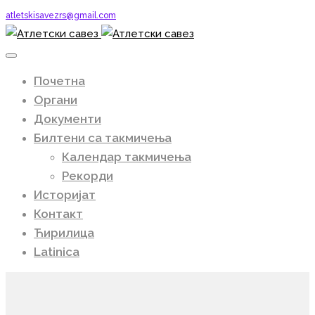
atletskisavezrs@gmail.com
Почетна
Органи
Документи
Билтени са такмичења
Календар такмичења
Рекорди
Историјат
Контакт
Ћирилица
Latinica