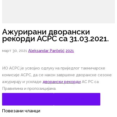
Ажурирани дворански
рекорди АСРС са 31.03.2021.
март 30, 2021
Aleksandar Pantelić
2021
ИО АСРС је усвојио одлуку на приједлог такмичарске
комисије АСРС, да се након завршене дворанске сезоне
ажурирају и ускладе
дворански рекорди
АС РС са
Правилима и пропозицијама.
Share on Facebook
Share on Twitter
Повезани чланци